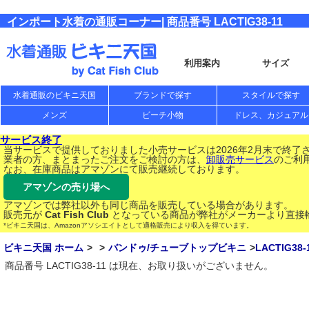
インポート水着の通販コーナー| 商品番号 LACTIG38-11
利用案内
サイズ
水着通販のビキニ天国
ブランドで探す
スタイルで探す
メンズ
ビーチ小物
ドレス、カジュアル
サービス終了
当サービスで提供しておりました小売サービスは2026年2月末で終了
業者の方、まとまったご注文をご検討の方は、
卸販売サービス
のご利
なお、在庫商品はアマゾンにて販売継続しております。
アマゾンの売り場へ
アマゾンでは弊社以外も同じ商品を販売している場合があります。
販売元が
Cat Fish Club
となっている商品が弊社がメーカーより直接
*ビキニ天国は、Amazonアソシエイトとして適格販売により収入を得ています。
ビキニ天国 ホーム
バンドゥ/チューブトップビキニ
LACTIG38-
商品番号 LACTIG38-11 は現在、お取り扱いがございません。