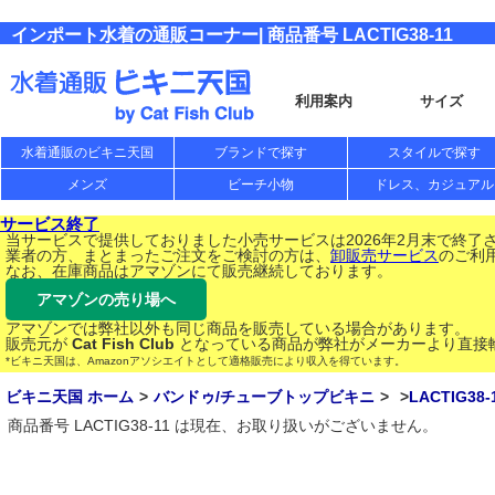
インポート水着の通販コーナー| 商品番号 LACTIG38-11
利用案内
サイズ
水着通販のビキニ天国
ブランドで探す
スタイルで探す
メンズ
ビーチ小物
ドレス、カジュアル
サービス終了
当サービスで提供しておりました小売サービスは2026年2月末で終了
業者の方、まとまったご注文をご検討の方は、
卸販売サービス
のご利
なお、在庫商品はアマゾンにて販売継続しております。
アマゾンの売り場へ
アマゾンでは弊社以外も同じ商品を販売している場合があります。
販売元が
Cat Fish Club
となっている商品が弊社がメーカーより直接
*ビキニ天国は、Amazonアソシエイトとして適格販売により収入を得ています。
ビキニ天国 ホーム
バンドゥ/チューブトップビキニ
LACTIG38-
商品番号 LACTIG38-11 は現在、お取り扱いがございません。