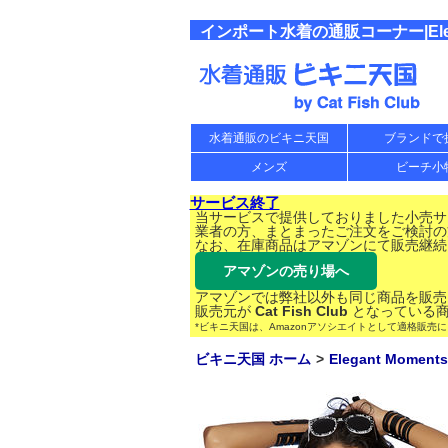
インポート水着の通販コーナー|Elegan
水着通販のビキニ天国
ブランドで
メンズ
ビーチ小
サービス終了
当サービスで提供しておりました小売サー
業者の方、まとまったご注文をご検討の
なお、在庫商品はアマゾンにて販売継続
アマゾンの売り場へ
アマゾンでは弊社以外も同じ商品を販売
販売元が
Cat Fish Club
となっている商
*ビキニ天国は、Amazonアソシエイトとして適格販売
ビキニ天国 ホーム
Elegant Moments