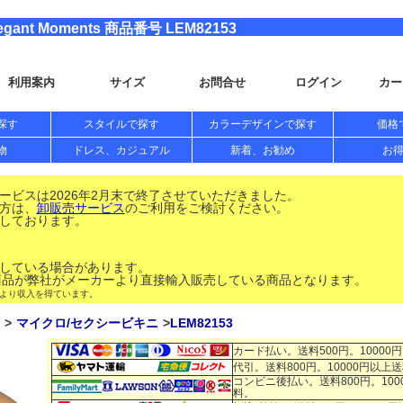
t Moments 商品番号 LEM82153
利用案内
サイズ
お問合せ
ログイン
カー
探す
スタイルで探す
カラーデザインで探す
価格
物
ドレス、カジュアル
新着、お勧め
お
ビスは2026年2月末で終了させていただきました。
方は、
卸販売サービス
のご利用をご検討ください。
しております。
している場合があります。
品が弊社がメーカーより直接輸入販売している商品となります。
により収入を得ています。
マイクロ/セクシービキニ
LEM82153
カード払い。送料500円。10000
代引。送料800円。10000円以上
コンビニ後払い。送料800円。100
料。