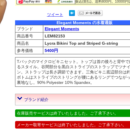
振込(前払)。送料800円。10000
ツイート
Elegant Moments の水着通販
ブランド
Elegant Moments
商品番号
LEM82153
商品名
Lycra Bikini Top and Striped G-string
参考価格
5400円
Tバックのマイクロビキニセット。トップは首の後ろと背中で
るスタイル。谷間部分を黒白ストライプのストラップでツナ
ン。ストラップは長さ調節できます。三角ビキニ底辺部分は約
ボトムはストライプのストリングが腰にあるリングでつなが
裏地なし。90% Polyester 10% Spandex。
ブランド紹介
在庫販売サービスは終了いたしました。ご了承下さい。
メーカー取寄サービスは終了いたしました。ご了承下さい。