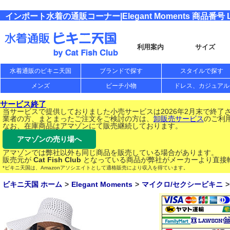
インポート水着の通販コーナー|Elegant Moments 商品番号 L
利用案内
サイズ
水着通販のビキニ天国
ブランドで探す
スタイルで探す
メンズ
ビーチ小物
ドレス、カジュアル
サービス終了
当サービスで提供しておりました小売サービスは2026年2月末で終了
業者の方、まとまったご注文をご検討の方は、
卸販売サービス
のご利
なお、在庫商品はアマゾンにて販売継続しております。
アマゾンの売り場へ
アマゾンでは弊社以外も同じ商品を販売している場合があります。
販売元が
Cat Fish Club
となっている商品が弊社がメーカーより直接
*ビキニ天国は、Amazonアソシエイトとして適格販売により収入を得ています。
ビキニ天国 ホーム
Elegant Moments
マイクロ/セクシービキニ