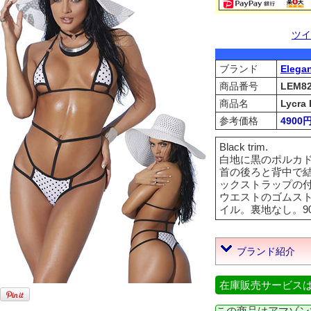
ツイ
ブランド
Elega
商品番号
LEM82
商品名
Lycra 
参考価格
4900
Black trim.
白地に黒のポルカ
首の後ろと背中で結
ックストラップの
ウエストのゴムストリ
イル。裏地なし。90% N
ブランド紹介
在庫販売サービス
この商品はアマゾン