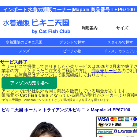
インポート水着の通販コーナー|Mapale 商品番号 LEP67100
利用案内
サイズ
水着通販のビキニ天国
ブランドで探す
スタイルで探す
メンズ
ビーチ小物
ドレス、カジュアル
サービス終了
当サービスで提供しておりました小売サービスは2026年2月末で終了
業者の方、まとまったご注文をご検討の方は、
卸販売サービス
のご利
なお、在庫商品はアマゾンにて販売継続しております。
アマゾンの売り場へ
アマゾンでは弊社以外も同じ商品を販売している場合があります。
販売元が
Cat Fish Club
となっている商品が弊社がメーカーより直接
*ビキニ天国は、Amazonアソシエイトとして適格販売により収入を得ています。
ビキニ天国 ホーム
トライアングルビキニ
Mapale
LEP67100