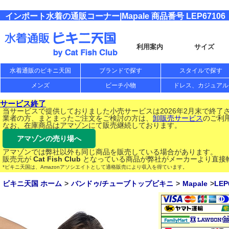
インポート水着の通販コーナー|Mapale 商品番号 LEP67106
利用案内
サイズ
水着通販のビキニ天国
ブランドで探す
スタイルで探す
メンズ
ビーチ小物
ドレス、カジュアル
サービス終了
当サービスで提供しておりました小売サービスは2026年2月末で終了
業者の方、まとまったご注文をご検討の方は、
卸販売サービス
のご利
なお、在庫商品はアマゾンにて販売継続しております。
アマゾンの売り場へ
アマゾンでは弊社以外も同じ商品を販売している場合があります。
販売元が
Cat Fish Club
となっている商品が弊社がメーカーより直接
*ビキニ天国は、Amazonアソシエイトとして適格販売により収入を得ています。
ビキニ天国 ホーム
バンドゥ/チューブトップビキニ
Mapale
LEP