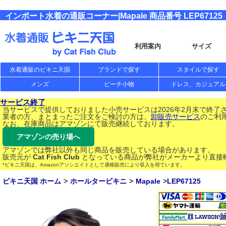
インポート水着の通販コーナー|Mapale 商品番号 LEP67125
利用案内
サイズ
水着通販のビキニ天国
ブランドで探す
スタイルで探す
メンズ
ビーチ小物
ドレス、カジュアル
サービス終了
当サービスで提供しておりました小売サービスは2026年2月末で終了
業者の方、まとまったご注文をご検討の方は、
卸販売サービス
のご利
なお、在庫商品はアマゾンにて販売継続しております。
アマゾンの売り場へ
アマゾンでは弊社以外も同じ商品を販売している場合があります。
販売元が
Cat Fish Club
となっている商品が弊社がメーカーより直接
*ビキニ天国は、Amazonアソシエイトとして適格販売により収入を得ています。
ビキニ天国 ホーム
ホールタービキニ
Mapale
LEP67125