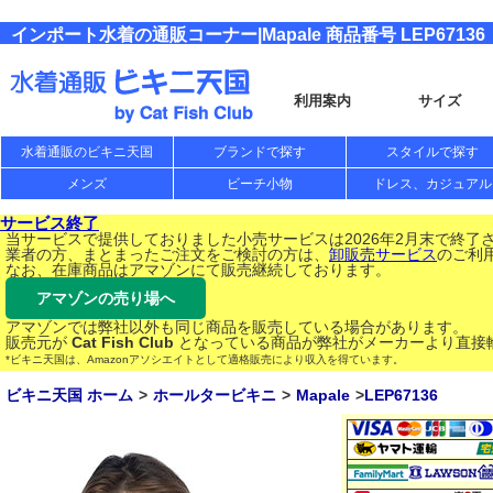
インポート水着の通販コーナー|Mapale 商品番号 LEP67136
利用案内
サイズ
水着通販のビキニ天国
ブランドで探す
スタイルで探す
メンズ
ビーチ小物
ドレス、カジュアル
サービス終了
当サービスで提供しておりました小売サービスは2026年2月末で終了
業者の方、まとまったご注文をご検討の方は、
卸販売サービス
のご利
なお、在庫商品はアマゾンにて販売継続しております。
アマゾンの売り場へ
アマゾンでは弊社以外も同じ商品を販売している場合があります。
販売元が
Cat Fish Club
となっている商品が弊社がメーカーより直接
*ビキニ天国は、Amazonアソシエイトとして適格販売により収入を得ています。
ビキニ天国 ホーム
ホールタービキニ
Mapale
LEP67136