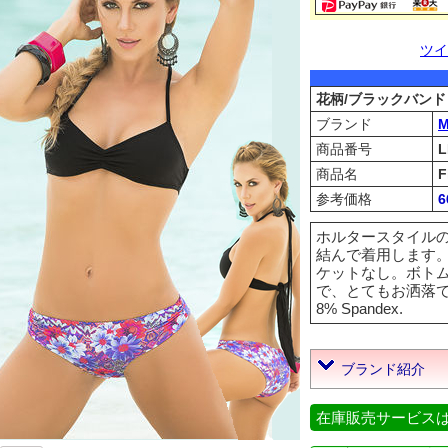
ツイ
花柄/ブラックバン
ブランド
M
商品番号
L
商品名
F
参考価格
6
ホルタースタイル
結んで着用します
ケットなし。ボト
で、とてもお洒落です
8% Spandex.
ブランド紹介
在庫販売サービス