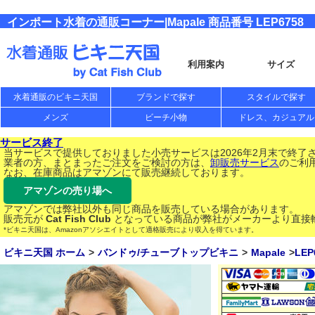
インポート水着の通販コーナー|Mapale 商品番号 LEP6758
利用案内
サイズ
水着通販のビキニ天国
ブランドで探す
スタイルで探す
メンズ
ビーチ小物
ドレス、カジュアル
サービス終了
当サービスで提供しておりました小売サービスは2026年2月末で終了
業者の方、まとまったご注文をご検討の方は、
卸販売サービス
のご利
なお、在庫商品はアマゾンにて販売継続しております。
アマゾンの売り場へ
アマゾンでは弊社以外も同じ商品を販売している場合があります。
販売元が
Cat Fish Club
となっている商品が弊社がメーカーより直接
*ビキニ天国は、Amazonアソシエイトとして適格販売により収入を得ています。
ビキニ天国 ホーム
バンドゥ/チューブトップビキニ
Mapale
LEP