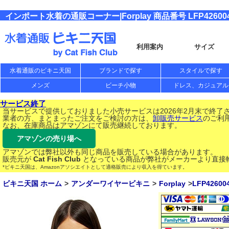
インポート水着の通販コーナー|Forplay 商品番号 LFP42600
利用案内
サイズ
水着通販のビキニ天国
ブランドで探す
スタイルで探す
メンズ
ビーチ小物
ドレス、カジュアル
サービス終了
当サービスで提供しておりました小売サービスは2026年2月末で終了
業者の方、まとまったご注文をご検討の方は、
卸販売サービス
のご利
なお、在庫商品はアマゾンにて販売継続しております。
アマゾンの売り場へ
アマゾンでは弊社以外も同じ商品を販売している場合があります。
販売元が
Cat Fish Club
となっている商品が弊社がメーカーより直接
*ビキニ天国は、Amazonアソシエイトとして適格販売により収入を得ています。
ビキニ天国 ホーム
アンダーワイヤービキニ
Forplay
LFP42600