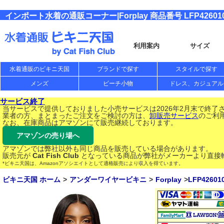
インポート水着の通販コーナー|Forplay 商品番号 LFP42601
利用案内
サイズ
水着通販のビキニ天国
ブランドで探す
スタイルで探す
メンズ
ビーチ小物
ドレス、カジュアル
サービス終了
当サービスで提供しておりました小売サービスは2026年2月末で終了
業者の方、まとまったご注文をご検討の方は、
卸販売サービス
のご利
なお、在庫商品はアマゾンにて販売継続しております。
アマゾンの売り場へ
アマゾンでは弊社以外も同じ商品を販売している場合があります。
販売元が
Cat Fish Club
となっている商品が弊社がメーカーより直接
*ビキニ天国は、Amazonアソシエイトとして適格販売により収入を得ています。
ビキニ天国 ホーム
アンダーワイヤービキニ
Forplay
LFP42601