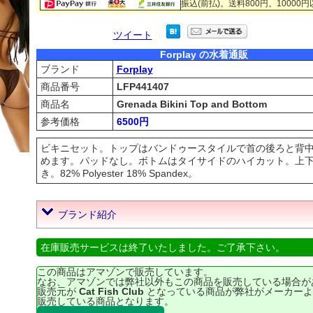
振込(前払)。送料800円。10000
ツイート
Forplay の水着通販
ブランド
Forplay
商品番号
LFP441407
商品名
Grenada Bikini Top and Bottom
参考価格
6500円
ビキニセット。トップはバンドゥースタイルで首の後ろと背
めます。パッドなし。ボトムはタイサイドのハイカット。上
き。82% Polyester 18% Spandex。
ブランド紹介
在庫販売サービスは終了いたしました。ご了承下さい。
この商品はアマゾンで販売しています。
なお、アマゾンでは弊社以外もこの商品を販売している場合が
販売元が
Cat Fish Club
となっている商品が弊社がメーカーよ
販売している商品となります。