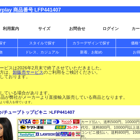
ay 商品番号 LFP441407
利用案内
サイズ
お問合せ
ログイン
カー
探す
スタイルで探す
カラーデザインで探す
価格
物
ドレス、カジュアル
新着、お勧め
お
ビスは2026年2月末で終了させていただきました。
方は、
卸販売サービス
のご利用をご検討ください。
しております。
している場合があります。
品が弊社がメーカーより直接輸入販売している商品となります。
により収入を得ています。
ゥ/チューブトップビキニ
LFP441407
カード払い。送料500円。10000
代引。送料800円。10000円以上
コンビニ後払い。送料800円。100
料。