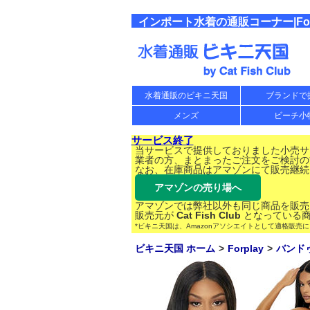
インポート水着の通販コーナー|Forpl
水着通販のビキニ天国
ブランドで
メンズ
ビーチ小
サービス終了
当サービスで提供しておりました小売サー
業者の方、まとまったご注文をご検討の
なお、在庫商品はアマゾンにて販売継続
アマゾンの売り場へ
アマゾンでは弊社以外も同じ商品を販売
販売元が
Cat Fish Club
となっている商
*ビキニ天国は、Amazonアソシエイトとして適格販売
ビキニ天国 ホーム
Forplay
バンド