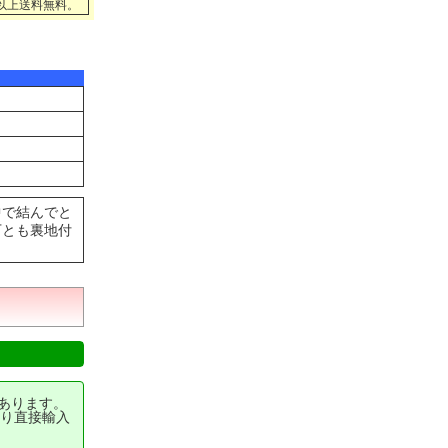
円以上送料無料。
中で結んでと
下とも裏地付
あります。
り直接輸入