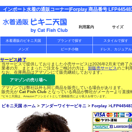
インポート水着の通販コーナー|Forplay 商品番号 LFP44548
利用案内
サイズ
水着通販のビキニ天国
ブランドで探す
スタイルで探す
メンズ
ビーチ小物
ドレス、カジュアル
サービス終了
当サービスで提供しておりました小売サービスは2026年2月末で終了
業者の方、まとまったご注文をご検討の方は、
卸販売サービス
のご利
なお、在庫商品はアマゾンにて販売継続しております。
アマゾンの売り場へ
アマゾンでは弊社以外も同じ商品を販売している場合があります。
販売元が
Cat Fish Club
となっている商品が弊社がメーカーより直接
*ビキニ天国は、Amazonアソシエイトとして適格販売により収入を得ています。
ビキニ天国 ホーム
アンダーワイヤービキニ
Forplay
LFP44548