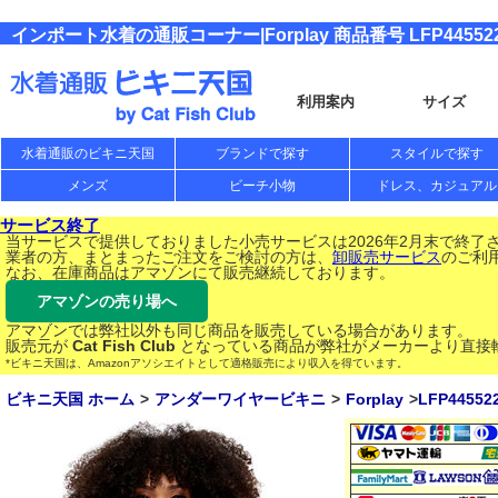
インポート水着の通販コーナー|Forplay 商品番号 LFP44552
利用案内
サイズ
水着通販のビキニ天国
ブランドで探す
スタイルで探す
メンズ
ビーチ小物
ドレス、カジュアル
サービス終了
当サービスで提供しておりました小売サービスは2026年2月末で終了
業者の方、まとまったご注文をご検討の方は、
卸販売サービス
のご利
なお、在庫商品はアマゾンにて販売継続しております。
アマゾンの売り場へ
アマゾンでは弊社以外も同じ商品を販売している場合があります。
販売元が
Cat Fish Club
となっている商品が弊社がメーカーより直接
*ビキニ天国は、Amazonアソシエイトとして適格販売により収入を得ています。
ビキニ天国 ホーム
アンダーワイヤービキニ
Forplay
LFP44552