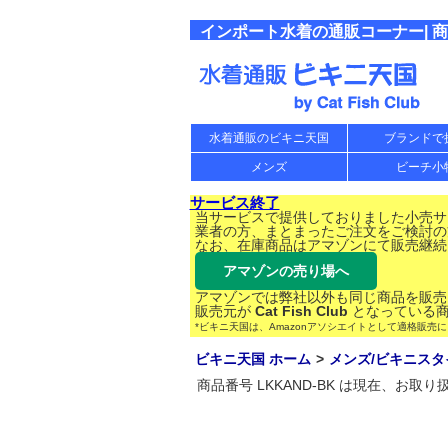
インポート水着の通販コーナー| 商品
水着通販のビキニ天国
ブランドで
メンズ
ビーチ小
サービス終了
当サービスで提供しておりました小売サー
業者の方、まとまったご注文をご検討の
なお、在庫商品はアマゾンにて販売継続
アマゾンの売り場へ
アマゾンでは弊社以外も同じ商品を販売
販売元が
Cat Fish Club
となっている商
*ビキニ天国は、Amazonアソシエイトとして適格販売
ビキニ天国 ホーム
メンズ/ビキニスタ
商品番号 LKKAND-BK は現在、お取