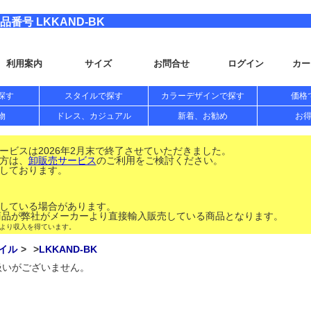
番号 LKKAND-BK
利用案内
サイズ
お問合せ
ログイン
カー
探す
スタイルで探す
カラーデザインで探す
価格
物
ドレス、カジュアル
新着、お勧め
お
ビスは2026年2月末で終了させていただきました。
方は、
卸販売サービス
のご利用をご検討ください。
しております。
している場合があります。
品が弊社がメーカーより直接輸入販売している商品となります。
により収入を得ています。
イル
LKKAND-BK
り扱いがございません。