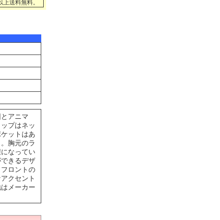
円以上送料無料。
図とアニマ
トップはネッ
ポケットはあ
き。胸元のラ
紐になってい
ができるデザ
。フロントの
なアクセント
地はメーカー