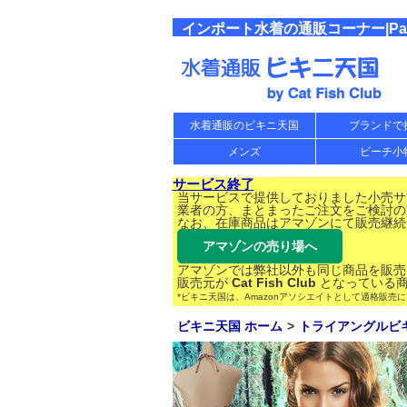
インポート水着の通販コーナー|Paradiz
水着通販のビキニ天国
ブランドで
メンズ
ビーチ小
サービス終了
当サービスで提供しておりました小売サー
業者の方、まとまったご注文をご検討の
なお、在庫商品はアマゾンにて販売継続
アマゾンの売り場へ
アマゾンでは弊社以外も同じ商品を販売
販売元が
Cat Fish Club
となっている商
*ビキニ天国は、Amazonアソシエイトとして適格販売
ビキニ天国 ホーム
トライアングルビ