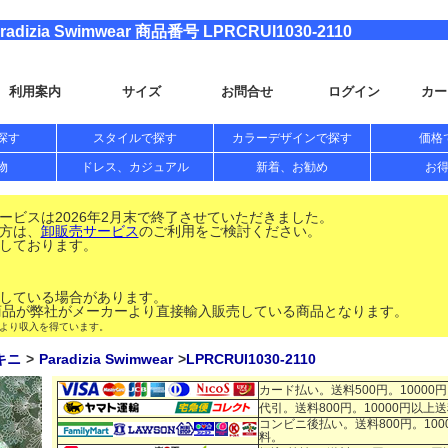
ia Swimwear 商品番号 LPRCRUI1030-2110
利用案内
サイズ
お問合せ
ログイン
カー
探す
スタイルで探す
カラーデザインで探す
価格
物
ドレス、カジュアル
新着、お勧め
お
ビスは2026年2月末で終了させていただきました。
方は、
卸販売サービス
のご利用をご検討ください。
しております。
している場合があります。
品が弊社がメーカーより直接輸入販売している商品となります。
により収入を得ています。
キニ
Paradizia Swimwear
LPRCRUI1030-2110
カード払い。送料500円。10000
代引。送料800円。10000円以上
コンビニ後払い。送料800円。100
料。