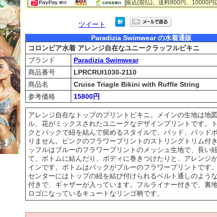
振込(前払)。送料800円。10000
ツイート
Paradizia Swimwear の水着通販
コロンビア水着 アレンジ自在なユニークラッフルビキニ
ブランド
Paradizia Swimwear
商品番号
LPRCRUI1030-2110
商品名
Cruise Triagle Bikini with Ruffle String
参考価格
15800円
アレンジ自在なトップのプリントビキニ。メインの生地は地
ル、花がミックスされたユニークなデザインプリントです。
クとバックで紐を結んで留めるスタイルで、パッド、パッド
りません。ピンクのフラワープリントのストリングトリム付
ッフルはブルーのフラワープリントのメッシュ生地で、長い
て、ボトムに結んだり、ボディに巻きつけたりと、アレンジ
インです。ボトムはバックがブルーのフラワープリントです
センターにはトップの紐を結び付けられるベルト通しのよう
付きで、ギャザーが入っています。フルライナー付きで、裏
ロゴになっているキュートなリンゴ柄です。