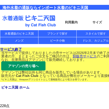
海外水着の通販ならインポート水着のビキニ天国
利用案内
サイズ
水着通販のビキニ天国
ブランドで探す
スタイルで探す
メンズ
ビーチ小物
ドレス、カジュアル
サービス終了
当サービスで提供しておりました小売サービスは2026年2月末で終了
業者の方、まとまったご注文をご検討の方は、
卸販売サービス
のご利
なお、在庫商品はアマゾンにて販売継続しております。
アマゾンの売り場へ
アマゾンでは弊社以外も同じ商品を販売している場合があります。
販売元が
Cat Fish Club
となっている商品が弊社がメーカーより直接
*ビキニ天国は、Amazonアソシエイトとして適格販売により収入を得ています。
ビキニ天国 ホーム
228点