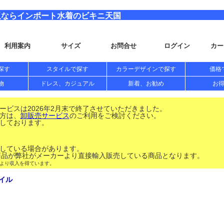
販ならインポート水着のビキニ天国
利用案内
サイズ
お問合せ
ログイン
カー
探す
スタイルで探す
カラーデザインで探す
価格
物
ドレス、カジュアル
新着、お勧め
お
ビスは2026年2月末で終了させていただきました。
方は、
卸販売サービス
のご利用をご検討ください。
しております。
している場合があります。
品が弊社がメーカーより直接輸入販売している商品となります。
により収入を得ています。
イル