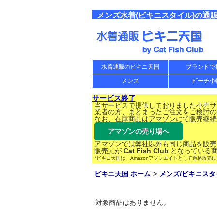
メンズ水着(ビキニスタイル)の通
水着通販のビキニ天国
ブランドで
メンズ
ビーチ小
サービス終了
当サービスで提供しておりました小売サー
業者の方、まとまったご注文をご検討の
なお、在庫商品はアマゾンにて販売継続
アマゾンの売り場へ
アマゾンでは弊社以外も同じ商品を販売
販売元が
Cat Fish Club
となっている商
*ビキニ天国は、Amazonアソシエイトとして適格販売
ビキニ天国 ホーム
メンズ/ビキニスタ
対象商品はありません。