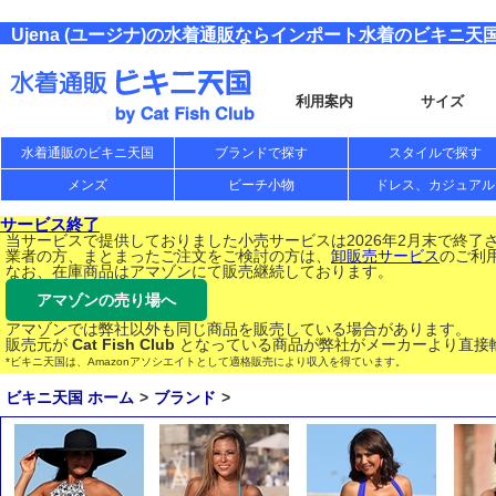
Ujena (ユージナ)の水着通販ならインポート水着のビキニ天
利用案内
サイズ
水着通販のビキニ天国
ブランドで探す
スタイルで探す
メンズ
ビーチ小物
ドレス、カジュアル
サービス終了
当サービスで提供しておりました小売サービスは2026年2月末で終了
業者の方、まとまったご注文をご検討の方は、
卸販売サービス
のご利
なお、在庫商品はアマゾンにて販売継続しております。
アマゾンの売り場へ
アマゾンでは弊社以外も同じ商品を販売している場合があります。
販売元が
Cat Fish Club
となっている商品が弊社がメーカーより直接
*ビキニ天国は、Amazonアソシエイトとして適格販売により収入を得ています。
ビキニ天国 ホーム
ブランド