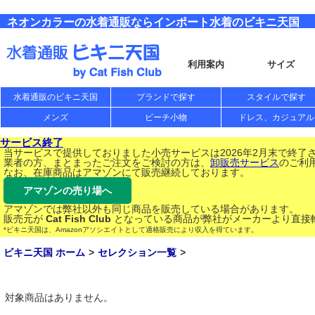
ネオンカラーの水着通販ならインポート水着のビキニ天国
利用案内
サイズ
水着通販のビキニ天国
ブランドで探す
スタイルで探す
メンズ
ビーチ小物
ドレス、カジュアル
サービス終了
当サービスで提供しておりました小売サービスは2026年2月末で終了
業者の方、まとまったご注文をご検討の方は、
卸販売サービス
のご利
なお、在庫商品はアマゾンにて販売継続しております。
アマゾンの売り場へ
アマゾンでは弊社以外も同じ商品を販売している場合があります。
販売元が
Cat Fish Club
となっている商品が弊社がメーカーより直接
*ビキニ天国は、Amazonアソシエイトとして適格販売により収入を得ています。
ビキニ天国 ホーム
セレクション一覧
対象商品はありません。