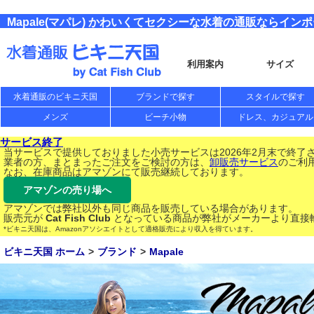
Mapale(マパレ) かわいくてセクシーな水着の通販ならイ
利用案内
サイズ
水着通販のビキニ天国
ブランドで探す
スタイルで探す
メンズ
ビーチ小物
ドレス、カジュアル
サービス終了
当サービスで提供しておりました小売サービスは2026年2月末で終了
業者の方、まとまったご注文をご検討の方は、
卸販売サービス
のご利
なお、在庫商品はアマゾンにて販売継続しております。
アマゾンの売り場へ
アマゾンでは弊社以外も同じ商品を販売している場合があります。
販売元が
Cat Fish Club
となっている商品が弊社がメーカーより直接
*ビキニ天国は、Amazonアソシエイトとして適格販売により収入を得ています。
ビキニ天国 ホーム
ブランド
Mapale