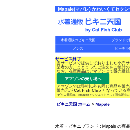
Mapale(マパレ) かわいくて
水着通販のビキニ天国
ブランドで
メンズ
ビーチ小
サービス終了
当サービスで提供しておりました小売サー
業者の方、まとまったご注文をご検討の
なお、在庫商品はアマゾンにて販売継続
アマゾンの売り場へ
アマゾンでは弊社以外も同じ商品を販売
販売元が
Cat Fish Club
となっている商
*ビキニ天国は、Amazonアソシエイトとして適格販売
ビキニ天国 ホーム
Mapale
水着・ビキニブランド : Mapale の商品