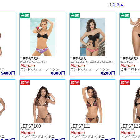
1
2
3
4
LEP6758
LEP6831
LEP6652
Floral Print Bandeau Bikini
3way Bandeau Top and Snake Pattern Bottom
Teeny Thong
Mapale
Mapale
Mapale
キニ
バンドゥ/チューブトップビキニ
バンドゥ/チューブトップビキニ
ビキニボト
5400円
6600円
6200円
LEP67100
LEP67111
LEP6712
2pc Swimsuit
2pc Swimsuit
2pc Swimsuit
Mapale
Mapale
Mapale
キニ
トライアングルビキニ
トライアングルビキニ
トライアン