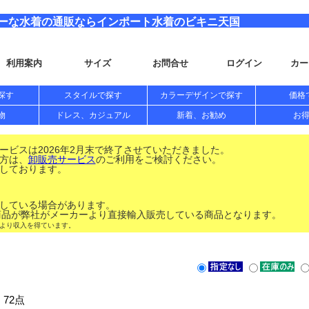
セクシーな水着の通販ならインポート水着のビキニ天国
利用案内
サイズ
お問合せ
ログイン
カー
探す
スタイルで探す
カラーデザインで探す
価格
物
ドレス、カジュアル
新着、お勧め
お
ビスは2026年2月末で終了させていただきました。
方は、
卸販売サービス
のご利用をご検討ください。
しております。
している場合があります。
品が弊社がメーカーより直接輸入販売している商品となります。
により収入を得ています。
 72点