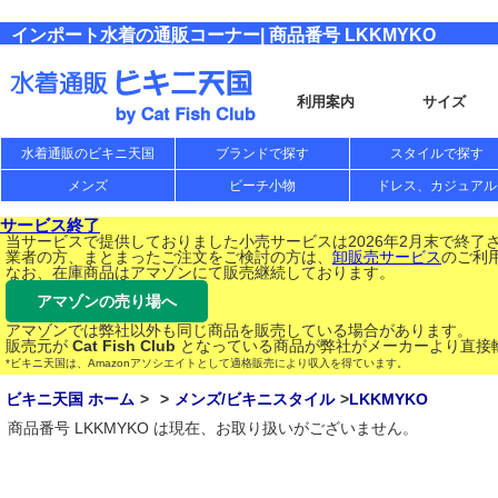
インポート水着の通販コーナー| 商品番号 LKKMYKO
利用案内
サイズ
水着通販のビキニ天国
ブランドで探す
スタイルで探す
メンズ
ビーチ小物
ドレス、カジュアル
サービス終了
当サービスで提供しておりました小売サービスは2026年2月末で終了
業者の方、まとまったご注文をご検討の方は、
卸販売サービス
のご利
なお、在庫商品はアマゾンにて販売継続しております。
アマゾンの売り場へ
アマゾンでは弊社以外も同じ商品を販売している場合があります。
販売元が
Cat Fish Club
となっている商品が弊社がメーカーより直接
*ビキニ天国は、Amazonアソシエイトとして適格販売により収入を得ています。
ビキニ天国 ホーム
メンズ/ビキニスタイル
LKKMYKO
商品番号 LKKMYKO は現在、お取り扱いがございません。