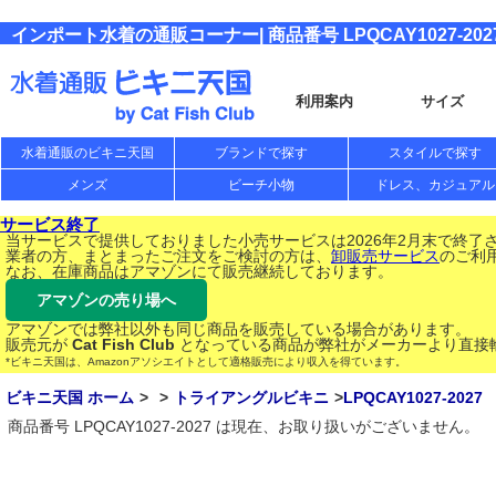
インポート水着の通販コーナー| 商品番号 LPQCAY1027-202
利用案内
サイズ
水着通販のビキニ天国
ブランドで探す
スタイルで探す
メンズ
ビーチ小物
ドレス、カジュアル
サービス終了
当サービスで提供しておりました小売サービスは2026年2月末で終了
業者の方、まとまったご注文をご検討の方は、
卸販売サービス
のご利
なお、在庫商品はアマゾンにて販売継続しております。
アマゾンの売り場へ
アマゾンでは弊社以外も同じ商品を販売している場合があります。
販売元が
Cat Fish Club
となっている商品が弊社がメーカーより直接
*ビキニ天国は、Amazonアソシエイトとして適格販売により収入を得ています。
ビキニ天国 ホーム
トライアングルビキニ
LPQCAY1027-2027
商品番号 LPQCAY1027-2027 は現在、お取り扱いがございません。