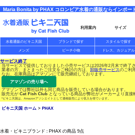
Maria Bonita by PHAX コロンビア水着の通販ならイン
利用案内
サイズ
水着通販のビキニ天国
ブランドで探す
スタイルで探す
メンズ
ビーチ小物
ドレス、カジュアル
サービス終了
当サービスで提供しておりました小売サービスは2026年2月末で終了
業者の方、まとまったご注文をご検討の方は、
卸販売サービス
のご利
なお、在庫商品はアマゾンにて販売継続しております。
アマゾンの売り場へ
アマゾンでは弊社以外も同じ商品を販売している場合があります。
販売元が
Cat Fish Club
となっている商品が弊社がメーカーより直接
*ビキニ天国は、Amazonアソシエイトとして適格販売により収入を得ています。
ビキニ天国 ホーム
PHAX
水着・ビキニブランド : PHAX の商品 9点