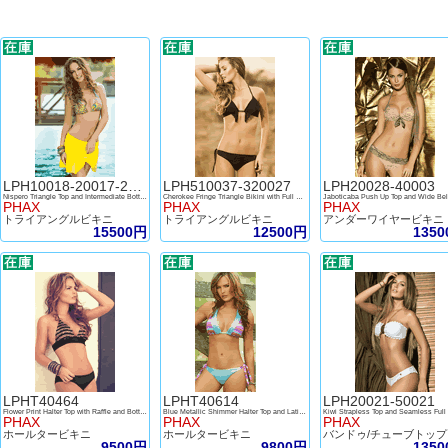
LPH10018-20017-20043
LPH510037-320027
LPH20028-40003
Nispero Triangle Top and Intermediate Bottom with Skirt
Cherokee Fringe Triangle Bikini with Full Bottom
PHAX
PHAX
PHAX
トライアングルビキニ
トライアングルビキニ
アンダーワイヤービキニ
15500円
12500円
135
LPHT40464
LPHT40614
LPH20021-50021
Flower Print Halter Top with Raffle and Bottom
Blue Metallic Shimmer Halter Top and Latin Bottom
PHAX
PHAX
PHAX
ホールタービキニ
ホールタービキニ
バ
9500円
9800円
135