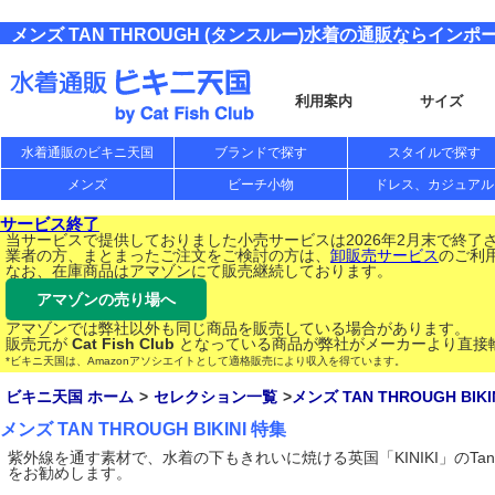
メンズ TAN THROUGH (タンスルー)水着の通販ならイン
利用案内
サイズ
水着通販のビキニ天国
ブランドで探す
スタイルで探す
メンズ
ビーチ小物
ドレス、カジュアル
サービス終了
当サービスで提供しておりました小売サービスは2026年2月末で終了
業者の方、まとまったご注文をご検討の方は、
卸販売サービス
のご利
なお、在庫商品はアマゾンにて販売継続しております。
アマゾンの売り場へ
アマゾンでは弊社以外も同じ商品を販売している場合があります。
販売元が
Cat Fish Club
となっている商品が弊社がメーカーより直接
*ビキニ天国は、Amazonアソシエイトとして適格販売により収入を得ています。
ビキニ天国 ホーム
セレクション一覧
メンズ TAN THROUGH BIKI
メンズ TAN THROUGH BIKINI 特集
紫外線を通す素材で、水着の下もきれいに焼ける英国「KINIKI」のTan
をお勧めします。