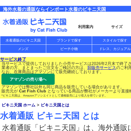
海外水着の通販ならインポート水着のビキニ天国
利用案内
サイズ
水着通販のビキニ天国
ブランドで探す
スタイルで探す
メンズ
ビーチ小物
ドレス、カジュアル
サービス終了
当サービスで提供しておりました小売サービスは2026年2月末で終了
業者の方、まとまったご注文をご検討の方は、
卸販売サービス
のご利
なお、在庫商品はアマゾンにて販売継続しております。
アマゾンの売り場へ
アマゾンでは弊社以外も同じ商品を販売している場合があります。
販売元が
Cat Fish Club
となっている商品が弊社がメーカーより直接
*ビキニ天国は、Amazonアソシエイトとして適格販売により収入を得ています。
ビキニ天国 ホーム
ビキニ天国とは
水着通販 ビキニ天国 とは
水着通販「ビキニ天国」は、海外通販