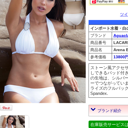
ツイ
インポート水着・白
ブランド
Aguacl
商品番号
LACAR
商品名
Arena 
参考価格
13800
ストーン風アクセ
しできるパッド付
の生地は、シルバ
ーでつながってい
ライズのフルバックス
Spandex.
ブランド紹介
在庫販売サービス