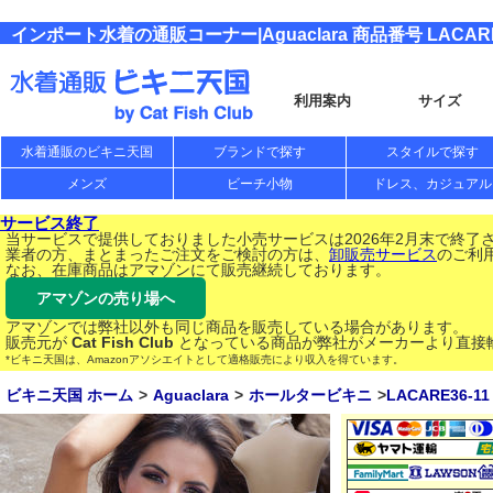
インポート水着の通販コーナー|Aguaclara 商品番号 LACARE
利用案内
サイズ
水着通販のビキニ天国
ブランドで探す
スタイルで探す
メンズ
ビーチ小物
ドレス、カジュアル
サービス終了
当サービスで提供しておりました小売サービスは2026年2月末で終了
業者の方、まとまったご注文をご検討の方は、
卸販売サービス
のご利
なお、在庫商品はアマゾンにて販売継続しております。
アマゾンの売り場へ
アマゾンでは弊社以外も同じ商品を販売している場合があります。
販売元が
Cat Fish Club
となっている商品が弊社がメーカーより直接
*ビキニ天国は、Amazonアソシエイトとして適格販売により収入を得ています。
ビキニ天国 ホーム
Aguaclara
ホールタービキニ
LACARE36-11