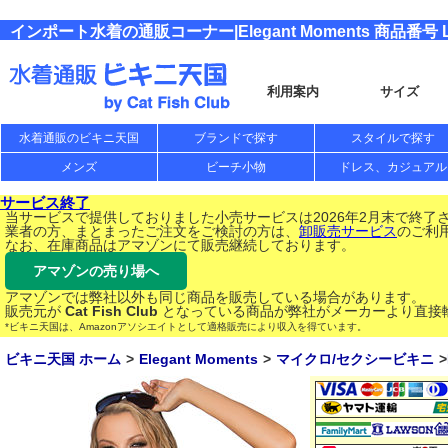
インポート水着の通販コーナー|Elegant Moments 商品番号 L
利用案内
サイズ
水着通販のビキニ天国
ブランドで探す
スタイルで探す
メンズ
ビーチ小物
ドレス、カジュアル
サービス終了
当サービスで提供しておりました小売サービスは2026年2月末で終了
業者の方、まとまったご注文をご検討の方は、
卸販売サービス
のご利
なお、在庫商品はアマゾンにて販売継続しております。
アマゾンの売り場へ
アマゾンでは弊社以外も同じ商品を販売している場合があります。
販売元が
Cat Fish Club
となっている商品が弊社がメーカーより直接
*ビキニ天国は、Amazonアソシエイトとして適格販売により収入を得ています。
ビキニ天国 ホーム
Elegant Moments
マイクロ/セクシービキニ