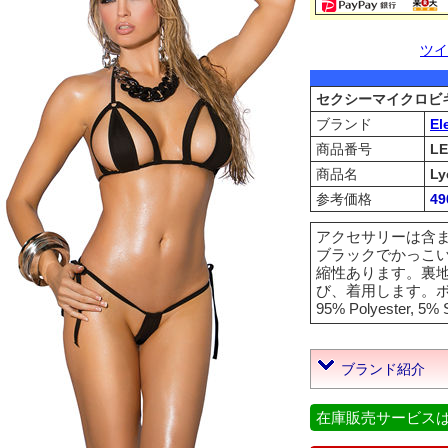
ツイ
セクシーマイクロビキ
ブランド
El
商品番号
LE
商品名
Ly
参考価格
4
アクセサリーは含
ブラックでかっこ
縮性あります。裏
び、着用します。ボト
95% Polyester
ブランド紹介
在庫販売サービス