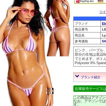
ツイ
ブランド
El
商品番号
L
商品名
Ly
参考価格
5
ピンク、パープル
部分の生地は底辺8
でとめます。ボトムは
Polyester 8% Spand
ブランド紹介
在庫販売サービス
この商品はアマゾン
なお、アマゾンでは
す。