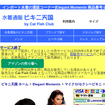
インポート水着の通販コーナー|Elegant Moments 商品番号 L
利用案内
サイズ
水着通販のビキニ天国
ブランドで探す
スタイルで探す
メンズ
ビーチ小物
ドレス、カジュアル
サービス終了
当サービスで提供しておりました小売サービスは2026年2月末で終了
業者の方、まとまったご注文をご検討の方は、
卸販売サービス
のご利
なお、在庫商品はアマゾンにて販売継続しております。
アマゾンの売り場へ
アマゾンでは弊社以外も同じ商品を販売している場合があります。
販売元が
Cat Fish Club
となっている商品が弊社がメーカーより直接
*ビキニ天国は、Amazonアソシエイトとして適格販売により収入を得ています。
ビキニ天国 ホーム
Elegant Moments
マイクロ/セクシービキニ