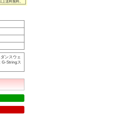
円以上送料無料。
ニダンスウェ
tringス