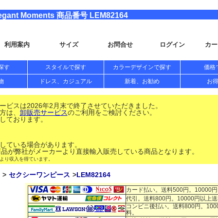
t Moments 商品番号 LEM82164
利用案内
サイズ
お問合せ
ログイン
カー
探す
スタイルで探す
カラーデザインで探す
価格
物
ドレス、カジュアル
新着、お勧め
お
ビスは2026年2月末で終了させていただきました。
方は、
卸販売サービス
のご利用をご検討ください。
しております。
している場合があります。
品が弊社がメーカーより直接輸入販売している商品となります。
により収入を得ています。
セクシーワンピース
LEM82164
カード払い。送料500円。10000
代引。送料800円。10000円以上
コンビニ後払い。送料800円。100
料。