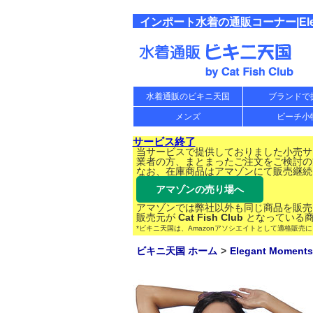
インポート水着の通販コーナー|Elegan
水着通販のビキニ天国
ブランドで
メンズ
ビーチ小
サービス終了
当サービスで提供しておりました小売サー
業者の方、まとまったご注文をご検討の
なお、在庫商品はアマゾンにて販売継続
アマゾンの売り場へ
アマゾンでは弊社以外も同じ商品を販売
販売元が
Cat Fish Club
となっている商
*ビキニ天国は、Amazonアソシエイトとして適格販売
ビキニ天国 ホーム
Elegant Moments