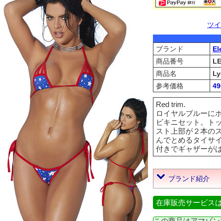
ツイ
ブランド
El
商品番号
L
商品名
Ly
参考価格
4
Red trim.
ロイヤルブルーに
ビキニセット。ト
スト上部が２本の
んでとめるタイサイド
付きでギャザーがはいって
ブランド紹介
在庫販売サービス
この商品はアマゾン