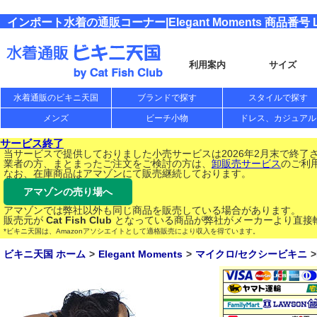
インポート水着の通販コーナー|Elegant Moments 商品番号 L
利用案内
サイズ
水着通販のビキニ天国
ブランドで探す
スタイルで探す
メンズ
ビーチ小物
ドレス、カジュアル
サービス終了
当サービスで提供しておりました小売サービスは2026年2月末で終了
業者の方、まとまったご注文をご検討の方は、
卸販売サービス
のご利
なお、在庫商品はアマゾンにて販売継続しております。
アマゾンの売り場へ
アマゾンでは弊社以外も同じ商品を販売している場合があります。
販売元が
Cat Fish Club
となっている商品が弊社がメーカーより直接
*ビキニ天国は、Amazonアソシエイトとして適格販売により収入を得ています。
ビキニ天国 ホーム
Elegant Moments
マイクロ/セクシービキニ