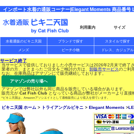
インポート水着の通販コーナー|Elegant Moments 商品番号 L
利用案内
サイズ
水着通販のビキニ天国
ブランドで探す
スタイルで探す
メンズ
ビーチ小物
ドレス、カジュアル
サービス終了
当サービスで提供しておりました小売サービスは2026年2月末で終了
業者の方、まとまったご注文をご検討の方は、
卸販売サービス
のご利
なお、在庫商品はアマゾンにて販売継続しております。
アマゾンの売り場へ
アマゾンでは弊社以外も同じ商品を販売している場合があります。
販売元が
Cat Fish Club
となっている商品が弊社がメーカーより直接
*ビキニ天国は、Amazonアソシエイトとして適格販売により収入を得ています。
ビキニ天国 ホーム
トライアングルビキニ
Elegant Moments
LE