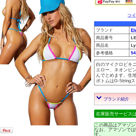
ツイ
ブランド
El
商品番号
L
商品名
Ly
参考価格
5
白のマイクロビキ
エロー、ネオンピ
んでとめます。生地
ボトムはG-Stringス
ブランド紹介
在庫販売サービス
この商品はアマゾン
なお、アマゾンでは
す。