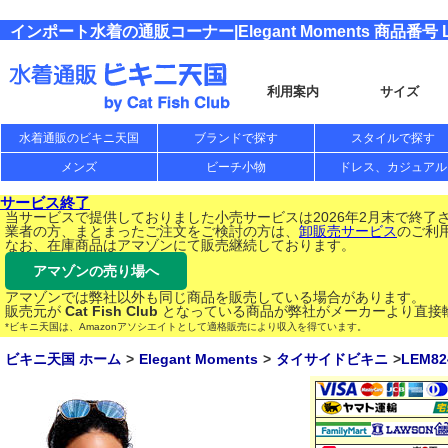
インポート水着の通販コーナー|Elegant Moments 商品番号 L
利用案内
サイズ
水着通販のビキニ天国
ブランドで探す
スタイルで探す
メンズ
ビーチ小物
ドレス、カジュアル
サービス終了
当サービスで提供しておりました小売サービスは2026年2月末で終了
業者の方、まとまったご注文をご検討の方は、
卸販売サービス
のご利
なお、在庫商品はアマゾンにて販売継続しております。
アマゾンの売り場へ
アマゾンでは弊社以外も同じ商品を販売している場合があります。
販売元が
Cat Fish Club
となっている商品が弊社がメーカーより直接
*ビキニ天国は、Amazonアソシエイトとして適格販売により収入を得ています。
ビキニ天国 ホーム
Elegant Moments
タイサイドビキニ
LEM82