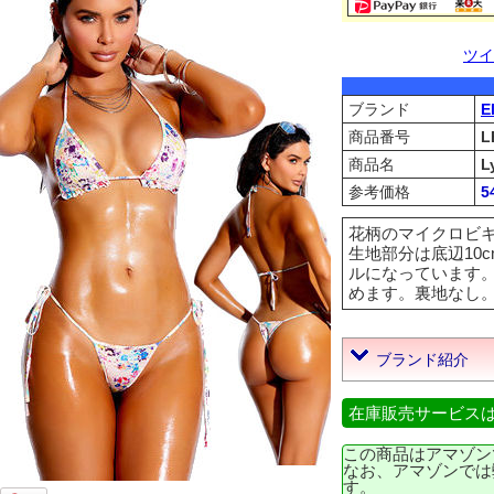
ツイ
ブランド
E
商品番号
L
商品名
L
参考価格
5
花柄のマイクロビ
生地部分は底辺10c
ルになっています。
めます。裏地なし。97% 
ブランド紹介
在庫販売サービス
この商品はアマゾン
なお、アマゾンでは
す。