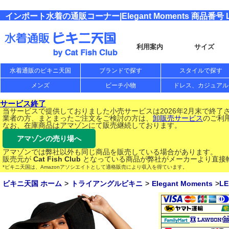
インポート水着の通販コーナー|Elegant Moments 商品番号 L
利用案内
サイズ
水着通販のビキニ天国
ブランドで探す
スタイルで探す
メンズ
ビーチ小物
ドレス、カジュアル
サービス終了
当サービスで提供しておりました小売サービスは2026年2月末で終了
業者の方、まとまったご注文をご検討の方は、
卸販売サービス
のご利
なお、在庫商品はアマゾンにて販売継続しております。
アマゾンの売り場へ
アマゾンでは弊社以外も同じ商品を販売している場合があります。
販売元が
Cat Fish Club
となっている商品が弊社がメーカーより直接
*ビキニ天国は、Amazonアソシエイトとして適格販売により収入を得ています。
ビキニ天国 ホーム
トライアングルビキニ
Elegant Moments
LE