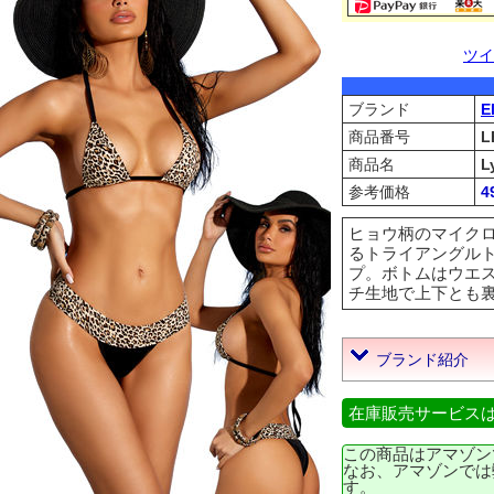
ツイ
ブランド
E
商品番号
L
商品名
L
参考価格
4
ヒョウ柄のマイク
るトライアングルト
プ。ボトムはウエ
チ生地で上下とも裏地なし。
ブランド紹介
在庫販売サービス
この商品はアマゾン
なお、アマゾンでは
す。