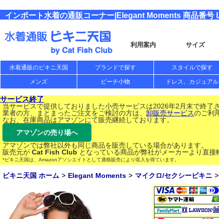
インポート水着の通販コーナー|Elegant Moments 商品番号 L
利用案内
サイズ
水着通販のビキニ天国
ブランドで探す
スタイルで探す
メンズ
ビーチ小物
ドレス、カジュアル
サービス終了
当サービスで提供しておりました小売サービスは2026年2月末で終了
業者の方、まとまったご注文をご検討の方は、
卸販売サービス
のご利
なお、在庫商品はアマゾンにて販売継続しております。
アマゾンの売り場へ
アマゾンでは弊社以外も同じ商品を販売している場合があります。
販売元が
Cat Fish Club
となっている商品が弊社がメーカーより直接
*ビキニ天国は、Amazonアソシエイトとして適格販売により収入を得ています。
ビキニ天国 ホーム
Elegant Moments
マイクロ/セクシービキニ