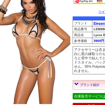
ツイ
ブランド
Elegan
商品番号
LEM88
商品名
Lycra B
参考価格
3900円
アクセサリーは含
白に黒の縁取りの
ろと背中で結んで
ドスタイル。バックは
せん。95% Polye
れません。
ブランド紹介
在庫販売サービス