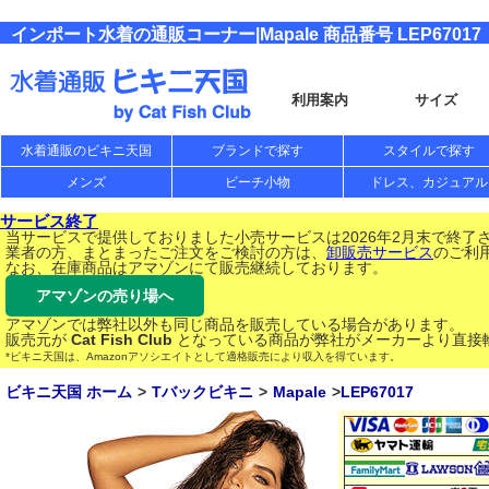
インポート水着の通販コーナー|Mapale 商品番号 LEP67017
利用案内
サイズ
水着通販のビキニ天国
ブランドで探す
スタイルで探す
メンズ
ビーチ小物
ドレス、カジュアル
サービス終了
当サービスで提供しておりました小売サービスは2026年2月末で終了
業者の方、まとまったご注文をご検討の方は、
卸販売サービス
のご利
なお、在庫商品はアマゾンにて販売継続しております。
アマゾンの売り場へ
アマゾンでは弊社以外も同じ商品を販売している場合があります。
販売元が
Cat Fish Club
となっている商品が弊社がメーカーより直接
*ビキニ天国は、Amazonアソシエイトとして適格販売により収入を得ています。
ビキニ天国 ホーム
Tバックビキニ
Mapale
LEP67017