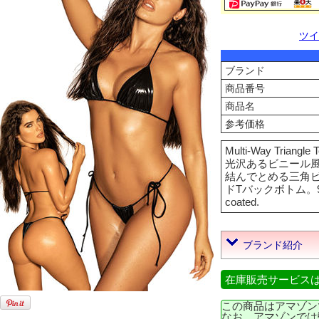
ツイ
ブランド
商品番号
商品名
参考価格
Multi-Way Triangle 
光沢あるビニール
結んでとめる三角
ドTバックボトム。96% Po
coated.
ブランド紹介
在庫販売サービス
この商品はアマゾン
なお、アマゾンでは