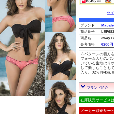
ツイ
ブランド
Mapale
商品番号
LEP68
商品名
3way B
参考価格
6200円
３パターンの着方
フォーム入りのバ
いている生地はリ
して楽しむことも
入り。92% Nylon, 8
ブランド紹介
在庫販売サービス
メーカー取寄サー