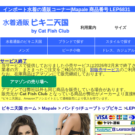
インポート水着の通販コーナー|Mapale 商品番号 LEP6831
利用案内
サイズ
水着通販のビキニ天国
ブランドで探す
スタイルで探す
メンズ
ビーチ小物
ドレス、カジュアル
サービス終了
当サービスで提供しておりました小売サービスは2026年2月末で終了
業者の方、まとまったご注文をご検討の方は、
卸販売サービス
のご利
なお、在庫商品はアマゾンにて販売継続しております。
アマゾンの売り場へ
アマゾンでは弊社以外も同じ商品を販売している場合があります。
販売元が
Cat Fish Club
となっている商品が弊社がメーカーより直接
*ビキニ天国は、Amazonアソシエイトとして適格販売により収入を得ています。
ビキニ天国 ホーム
Mapale
バンドゥ/チューブトップビキニ
LEP