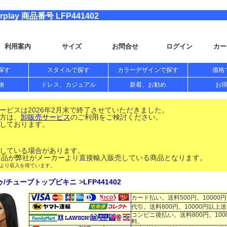
ay 商品番号 LFP441402
利用案内
サイズ
お問合せ
ログイン
カー
探す
スタイルで探す
カラーデザインで探す
価格
物
ドレス、カジュアル
新着、お勧め
お
ビスは2026年2月末で終了させていただきました。
方は、
卸販売サービス
のご利用をご検討ください。
しております。
している場合があります。
品が弊社がメーカーより直接輸入販売している商品となります。
により収入を得ています。
ゥ/チューブトップビキニ
LFP441402
カード払い。送料500円。10000
代引。送料800円。10000円以上
コンビニ後払い。送料800円。100
料。