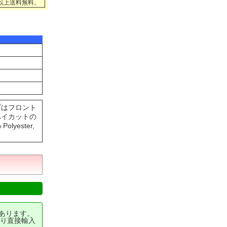
円以上送料無料。
プはフロント
ハイカットの
ester,
あります。
り直接輸入