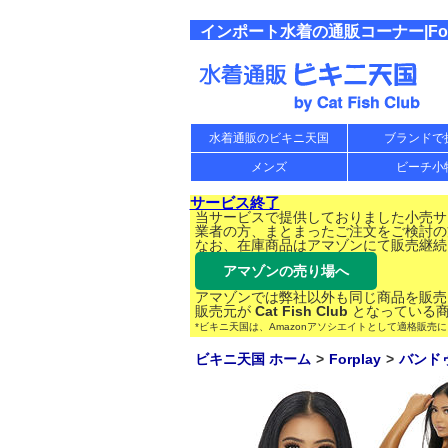
インポート水着の通販コーナー|Forpl
水着通販のビキニ天国
ブランドで
メンズ
ビーチ小
サービス終了
当サービスで提供しておりました小売サー
業者の方、まとまったご注文をご検討の
なお、在庫商品はアマゾンにて販売継続
アマゾンの売り場へ
アマゾンでは弊社以外も同じ商品を販売
販売元が
Cat Fish Club
となっている商
*ビキニ天国は、Amazonアソシエイトとして適格販売
ビキニ天国 ホーム
Forplay
バンド