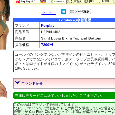
振込(前払)。送料800円。10000
ツイート
Forplay の水着通販
ブランド
Forplay
商品番号
LFP441402
商品名
Saint Lucia Bikini Top and Bottom
参考価格
7200円
ゴールドのリングでつないだデザインのビキニセット。トッ
がリングでつながっています。肩ストラップは長さ調節可。
ボトムは両サイドが４個のリングでつながったデザイン。82% Poly
18% Spandex。
ブランド紹介
在庫販売サービスは終了いたしました。ご了承下さい。
この商品はアマゾンで販売しています。
なお、アマゾンでは弊社以外もこの商品を販売している場合が
販売元が
Cat Fish Club
となっている商品が弊社がメーカーよ