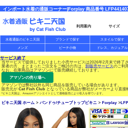
インポート水着の通販コーナー|Forplay 商品番号 LFP44140
利用案内
サイズ
水着通販のビキニ天国
ブランドで探す
スタイルで探す
メンズ
ビーチ小物
ドレス、カジュアル
サービス終了
当サービスで提供しておりました小売サービスは2026年2月末で終了
業者の方、まとまったご注文をご検討の方は、
卸販売サービス
のご利
なお、在庫商品はアマゾンにて販売継続しております。
アマゾンの売り場へ
アマゾンでは弊社以外も同じ商品を販売している場合があります。
販売元が
Cat Fish Club
となっている商品が弊社がメーカーより直接
*ビキニ天国は、Amazonアソシエイトとして適格販売により収入を得ています。
ビキニ天国 ホーム
バンドゥ/チューブトップビキニ
Forplay
LFP