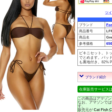
ツイ
ブランド
For
商品番号
LF
商品名
Gre
参考価格
65
ビキニセット。ト
でとめます。パッ
も裏地付き。82% Poly
ブランド紹介
在庫販売サービス
この商品はアマゾン
なお、アマゾンでは
す。
販売元が
Cat Fish 