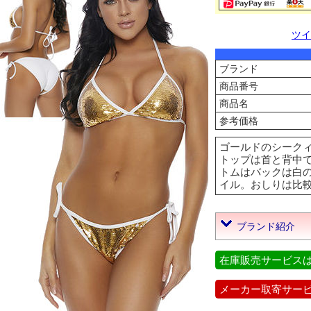
ツイ
ブランド
商品番号
商品名
参考価格
ゴールドのシークィ
トップは首と背中
トムはバックは白
イル。おしりは比較的隠れ
ブランド紹介
在庫販売サービス
メーカー取寄サー