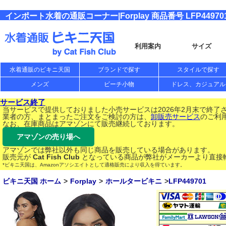
インポート水着の通販コーナー|Forplay 商品番号 LFP44970
利用案内
サイズ
水着通販のビキニ天国
ブランドで探す
スタイルで探す
メンズ
ビーチ小物
ドレス、カジュアル
サービス終了
当サービスで提供しておりました小売サービスは2026年2月末で終了
業者の方、まとまったご注文をご検討の方は、
卸販売サービス
のご利
なお、在庫商品はアマゾンにて販売継続しております。
アマゾンの売り場へ
アマゾンでは弊社以外も同じ商品を販売している場合があります。
販売元が
Cat Fish Club
となっている商品が弊社がメーカーより直接
*ビキニ天国は、Amazonアソシエイトとして適格販売により収入を得ています。
ビキニ天国 ホーム
Forplay
ホールタービキニ
LFP449701