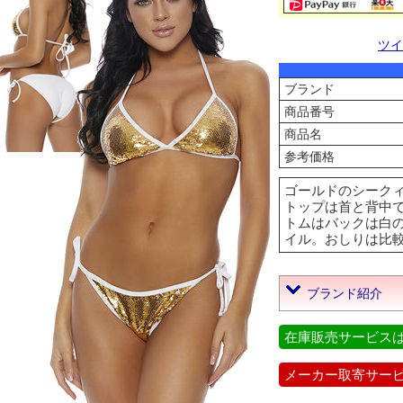
ツイ
ブランド
商品番号
商品名
参考価格
ゴールドのシークィ
トップは首と背中
トムはバックは白
イル。おしりは比較的隠れ
ブランド紹介
在庫販売サービス
メーカー取寄サー