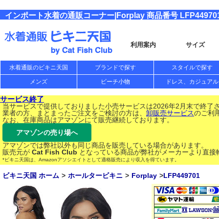
インポート水着の通販コーナー|Forplay 商品番号 LFP44970
利用案内
サイズ
水着通販のビキニ天国
ブランドで探す
スタイルで探す
メンズ
ビーチ小物
ドレス、カジュアル
サービス終了
当サービスで提供しておりました小売サービスは2026年2月末で終了
業者の方、まとまったご注文をご検討の方は、
卸販売サービス
のご利
なお、在庫商品はアマゾンにて販売継続しております。
アマゾンの売り場へ
アマゾンでは弊社以外も同じ商品を販売している場合があります。
販売元が
Cat Fish Club
となっている商品が弊社がメーカーより直接
*ビキニ天国は、Amazonアソシエイトとして適格販売により収入を得ています。
ビキニ天国 ホーム
ホールタービキニ
Forplay
LFP449701