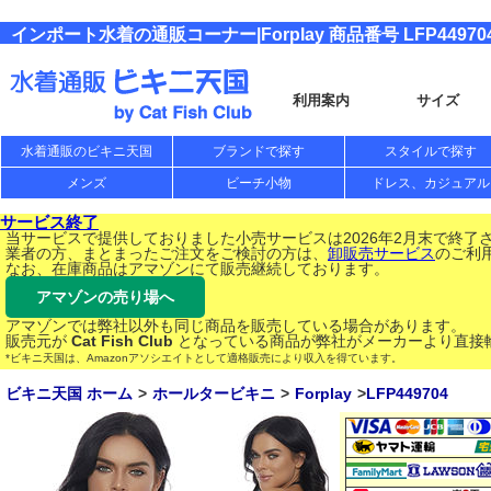
インポート水着の通販コーナー|Forplay 商品番号 LFP44970
利用案内
サイズ
水着通販のビキニ天国
ブランドで探す
スタイルで探す
メンズ
ビーチ小物
ドレス、カジュアル
サービス終了
当サービスで提供しておりました小売サービスは2026年2月末で終了
業者の方、まとまったご注文をご検討の方は、
卸販売サービス
のご利
なお、在庫商品はアマゾンにて販売継続しております。
アマゾンの売り場へ
アマゾンでは弊社以外も同じ商品を販売している場合があります。
販売元が
Cat Fish Club
となっている商品が弊社がメーカーより直接
*ビキニ天国は、Amazonアソシエイトとして適格販売により収入を得ています。
ビキニ天国 ホーム
ホールタービキニ
Forplay
LFP449704