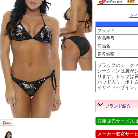
ツイ
ブランド
商品番号
商品名
参考価格
ブラックのシークィ
シークィンは裏が
ります。トップは
パッド入り。ボト
イサイドデザイン。82% 
ブランド紹介
在庫販売サービス
メーカー取寄サー