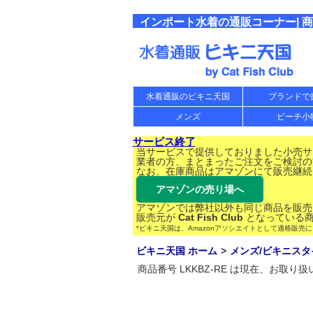
インポート水着の通販コーナー| 商品
水着通販のビキニ天国
ブランドで
メンズ
ビーチ小
サービス終了
当サービスで提供しておりました小売サー
業者の方、まとまったご注文をご検討の
なお、在庫商品はアマゾンにて販売継続
アマゾンの売り場へ
アマゾンでは弊社以外も同じ商品を販売
販売元が
Cat Fish Club
となっている商
*ビキニ天国は、Amazonアソシエイトとして適格販売
ビキニ天国 ホーム
メンズ/ビキニスタ
商品番号 LKKBZ-RE は現在、お取り