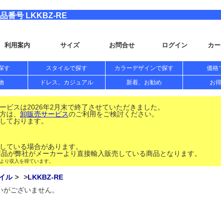
番号 LKKBZ-RE
利用案内
サイズ
お問合せ
ログイン
カー
探す
スタイルで探す
カラーデザインで探す
価格
物
ドレス、カジュアル
新着、お勧め
お
ビスは2026年2月末で終了させていただきました。
方は、
卸販売サービス
のご利用をご検討ください。
しております。
している場合があります。
品が弊社がメーカーより直接輸入販売している商品となります。
により収入を得ています。
イル
LKKBZ-RE
扱いがございません。