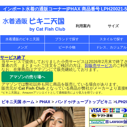
インポート水着の通販コーナー|PHAX 商品番号 LPH20021-50
利用案内
サイズ
水着通販のビキニ天国
ブランドで探す
スタイルで探す
メンズ
ビーチ小物
ドレス、カジュアル
サービス終了
当サービスで提供しておりました小売サービスは2026年2月末で終了
業者の方、まとまったご注文をご検討の方は、
卸販売サービス
のご利
なお、在庫商品はアマゾンにて販売継続しております。
アマゾンの売り場へ
アマゾンでは弊社以外も同じ商品を販売している場合があります。
販売元が
Cat Fish Club
となっている商品が弊社がメーカーより直接
*ビキニ天国は、Amazonアソシエイトとして適格販売により収入を得ています。
ビキニ天国 ホーム
PHAX
バンドゥ/チューブトップビキニ
LPH2