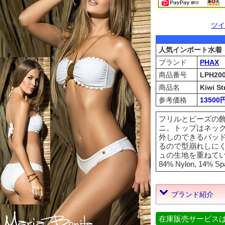
ツイ
人気インポート水着
ブランド
PHAX
商品番号
LPH200
商品名
Kiwi S
参考価格
13500
フリルとビーズの飾
ニ。トップはネッ
外しのできるパッ
るので型崩れしに
ュの生地を重ねて
84% Nylon, 14% Sp
ブランド紹介
在庫販売サービス