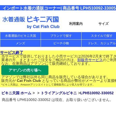
インポート水着の通販コーナー| 商品番号 LPH510092-33005
利用案内
サイズ
水着通販のビキニ天国
ブランドで探す
スタイルで探す
メンズ
ビーチ小物
ドレス、カジュアル
サービス終了
当サービスで提供しておりました小売サービスは2026年2月末で終了
業者の方、まとまったご注文をご検討の方は、
卸販売サービス
のご利
なお、在庫商品はアマゾンにて販売継続しております。
アマゾンの売り場へ
アマゾンでは弊社以外も同じ商品を販売している場合があります。
販売元が
Cat Fish Club
となっている商品が弊社がメーカーより直接
*ビキニ天国は、Amazonアソシエイトとして適格販売により収入を得ています。
ビキニ天国 ホーム
トライアングルビキニ
LPH510092-330052
商品番号 LPH510092-330052 は現在、お取り扱いがございません。