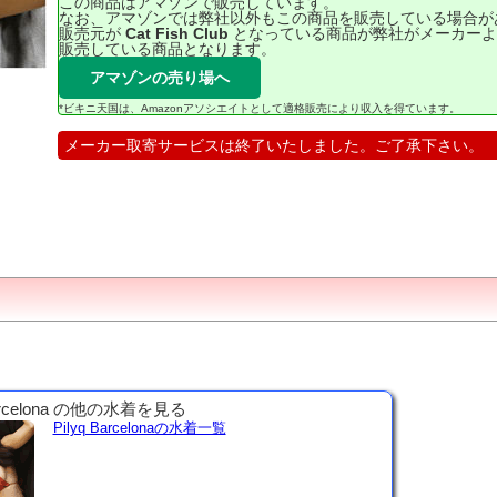
この商品はアマゾンで販売しています。
なお、アマゾンでは弊社以外もこの商品を販売している場合が
販売元が
Cat Fish Club
となっている商品が弊社がメーカーよ
販売している商品となります。
アマゾンの売り場へ
*ビキニ天国は、Amazonアソシエイトとして適格販売により収入を得ています。
メーカー取寄サービスは終了いたしました。ご了承下さい。
arcelona の他の水着を見る
Pilyq Barcelonaの水着一覧