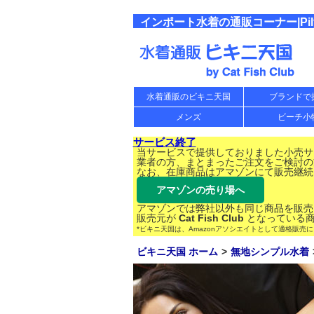
インポート水着の通販コーナー|Pilyq B
水着通販のビキニ天国
ブランドで
メンズ
ビーチ小
サービス終了
当サービスで提供しておりました小売サー
業者の方、まとまったご注文をご検討の
なお、在庫商品はアマゾンにて販売継続
アマゾンの売り場へ
アマゾンでは弊社以外も同じ商品を販売
販売元が
Cat Fish Club
となっている商
*ビキニ天国は、Amazonアソシエイトとして適格販売
ビキニ天国 ホーム
無地シンプル水着