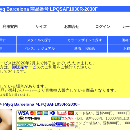
arcelona 商品番号 LPQSAF1030R-2030F
利用案内
サイズ
お問合せ
ログイン
カー
探す
スタイルで探す
カラーデザインで探す
価格
物
ドレス、カジュアル
新着、お勧め
お
ビスは2026年2月末で終了させていただきました。
方は、
卸販売サービス
のご利用をご検討ください。
しております。
している場合があります。
品が弊社がメーカーより直接輸入販売している商品となります。
により収入を得ています。
Pilyq Barcelona
LPQSAF1030R-2030F
カード払い。送料500円。10000
代引。送料800円。10000円以上
コンビニ後払い。送料800円。100
料。