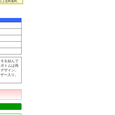
円以上送料無料。
ヒモを結んで
。ボトムは両
たデザイン。
ャザー入り。