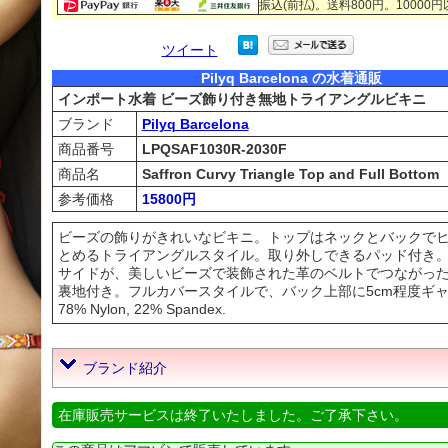
振込(前払)。送料800円。10000
ツイート
Pilyq Barcelona の水着通販
インポート水着 ビーズ飾り付き無地トライアングルビキニ
ブランド
Pilyq Barcelona
商品番号
LPQSAF1030R-2030F
商品名
Saffron Curvy Triangle Top and Full Bottom
参考価格
15800円
ビーズの飾りがきれいなビキニ。トップはネックとバックで
とめるトライアングルスタイル。取り外しできるパッド付き
サイドが、美しいビーズで装飾された革のベルトでつながっ
裏地付き。フルカバースタイルで、バック上部に5cm程度ギ
78% Nylon, 22% Spandex.
ブランド紹介
在庫販売サービスは終了いたしました。ご了承下さい。