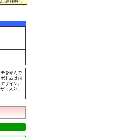
円以上送料無料。
ヒモを結んで
。ボトムは両
たデザイン。
ャザー入り。