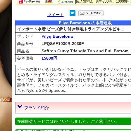
振込(前払)。送料800円。10000
ツイート
Pilyq Barcelona の水着通販
インポート水着 ビーズ飾り付き無地トライアングルビキニ
ブランド
Pilyq Barcelona
商品番号
LPQSAF1030R-2030F
商品名
Saffron Curvy Triangle Top and Full Bottom
参考価格
15800円
ビーズの飾りがきれいなビキニ。トップはネックとバックで
とめるトライアングルスタイル。取り外しできるパッド付き
サイドが、美しいビーズで装飾された革のベルトでつながっ
裏地付き。フルカバースタイルで、バック上部に5cm程度ギ
78% Nylon, 22% Spandex.
ブランド紹介
在庫販売サービスは終了いたしました。ご了承下さい。