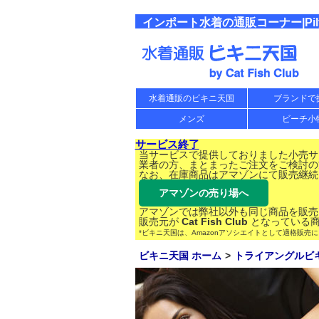
インポート水着の通販コーナー|Pilyq B
水着通販のビキニ天国
ブランドで
メンズ
ビーチ小
サービス終了
当サービスで提供しておりました小売サー
業者の方、まとまったご注文をご検討の
なお、在庫商品はアマゾンにて販売継続
アマゾンの売り場へ
アマゾンでは弊社以外も同じ商品を販売
販売元が
Cat Fish Club
となっている商
*ビキニ天国は、Amazonアソシエイトとして適格販売
ビキニ天国 ホーム
トライアングルビ