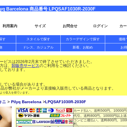
arcelona 商品番号 LPQSAF1030R-2030F
利用案内
サイズ
お問合せ
ログイン
カー
探す
スタイルで探す
カラーデザインで探す
価格
物
ドレス、カジュアル
新着、お勧め
お
ビスは2026年2月末で終了させていただきました。
方は、
卸販売サービス
のご利用をご検討ください。
しております。
している場合があります。
品が弊社がメーカーより直接輸入販売している商品となります。
により収入を得ています。
キニ
Pilyq Barcelona
LPQSAF1030R-2030F
カード払い。送料500円。10000
代引。送料800円。10000円以上
コンビニ後払い。送料800円。100
料。