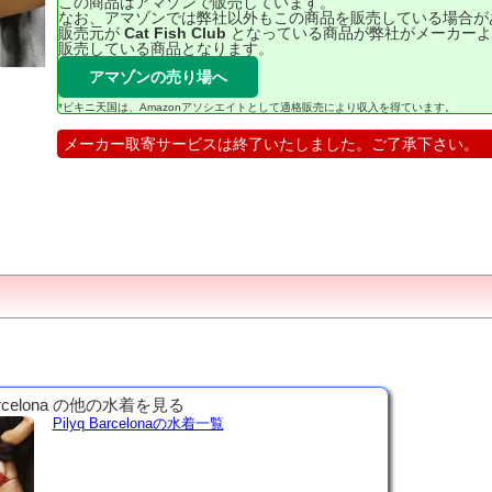
この商品はアマゾンで販売しています。
なお、アマゾンでは弊社以外もこの商品を販売している場合が
販売元が
Cat Fish Club
となっている商品が弊社がメーカーよ
販売している商品となります。
アマゾンの売り場へ
*ビキニ天国は、Amazonアソシエイトとして適格販売により収入を得ています。
メーカー取寄サービスは終了いたしました。ご了承下さい。
arcelona の他の水着を見る
Pilyq Barcelonaの水着一覧