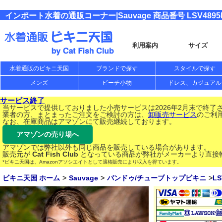
インポート水着の通販コーナー|Sauvage 商品番号 LSV4895BL
利用案内
サイズ
水着通販のビキニ天国
ブランドで探す
スタイルで探す
メンズ
ビーチ小物
ドレス、カジュアル
サービス終了
当サービスで提供しておりました小売サービスは2026年2月末で終了
業者の方、まとまったご注文をご検討の方は、
卸販売サービス
のご利
なお、在庫商品はアマゾンにて販売継続しております。
アマゾンの売り場へ
アマゾンでは弊社以外も同じ商品を販売している場合があります。
販売元が
Cat Fish Club
となっている商品が弊社がメーカーより直接
*ビキニ天国は、Amazonアソシエイトとして適格販売により収入を得ています。
ビキニ天国 ホーム
Sauvage
バンドゥ/チューブトップビキニ
LS