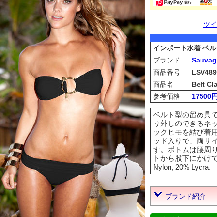
ツイ
インポート水着 ベ
ブランド
Sauvag
商品番号
LSV489
商品名
Belt Cl
参考価格
17500
ベルト型の留め具
り外しのできるネ
ックヒモを結び着
ッド入りで、両サ
す。ボトムは腰周
トから股下にかけて
Nylon, 20% Lycra.
ブランド紹介