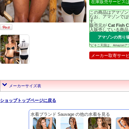
在庫販売サービス
この商品はアマゾン
なお、アマゾンでは
す。
販売元が
Cat Fish 
入販売している商品
アマゾンの売り
*ビキニ天国は、Amazo
メーカー取寄サー
メーカーサイズ表
ショップトップページに戻る
水着ブランド Sauvage の他の水着を見る