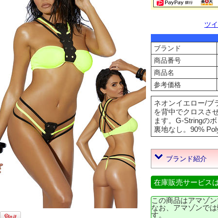
ツイ
ブランド
商品番号
商品名
参考価格
ネオンイエロー/ブ
を背中でクロスさ
ます。G-Strin
裏地なし。90% Polye
ブランド紹介
在庫販売サービス
この商品はアマゾン
なお、アマゾンでは
す。