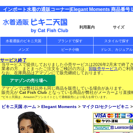
インポート水着の通販コーナー|Elegant Moments 商品番号 L
利用案内
サイズ
水着通販のビキニ天国
ブランドで探す
スタイルで探す
メンズ
ビーチ小物
ドレス、カジュアル
サービス終了
当サービスで提供しておりました小売サービスは2026年2月末で終了
業者の方、まとまったご注文をご検討の方は、
卸販売サービス
のご利
なお、在庫商品はアマゾンにて販売継続しております。
アマゾンの売り場へ
アマゾンでは弊社以外も同じ商品を販売している場合があります。
販売元が
Cat Fish Club
となっている商品が弊社がメーカーより直接
*ビキニ天国は、Amazonアソシエイトとして適格販売により収入を得ています。
ビキニ天国 ホーム
Elegant Moments
マイクロ/セクシービキニ